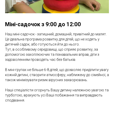
Міні-садочок з 9:00 до 12:00
Наш міні-садочок - затишний, домашній, привітний до малят.
Це ідеальна програма розвитку для дітей, що не ходять у
дитячий садок, або готуються йти до нього.
Тут, в особливому середовищі, що сприяє розвитку, за
допомогою захоплюючих та пізнавальних вправ, діти з
задоволенням проводять час без батьків.
В міні-групах не більше 6-8 дітей, що дозволяє приділити увагу
кожній дитині, створити атмосферу, наближену до сімейної, а
також мінімізувати ризик вірусних захворювань.
Наші спеціалісти огорнуть Вашу дитину належною увагою та
турботою, врахують усі Ваші побажання та виправдають
сподівання.